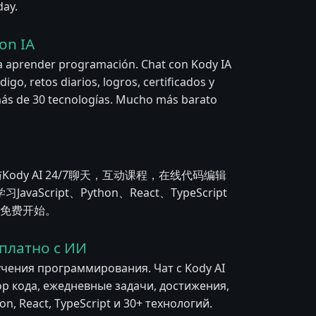
day.
on IA
a aprender programación. Chat con Kody IA
igo, retos diarios, logros, certificados y
y más de 30 tecnologías. Mucho más barato
与Kody AI 24/7聊天，互动课程，在线代码编辑
ript、Python、React、TypeScript
立即免费开始。
платно с ИИ
учения программирования. Чат с Kody AI
ор кода, ежедневные задачи, достижения,
n, React, TypeScript и 30+ технологий.