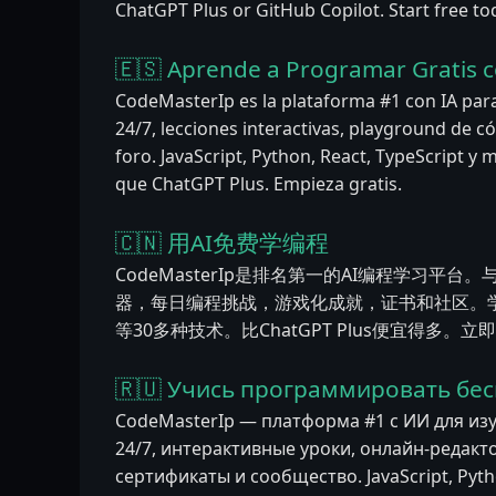
ChatGPT Plus or GitHub Copilot. Start free to
🇪🇸 Aprende a Programar Gratis c
CodeMasterIp es la plataforma #1 con IA par
24/7, lecciones interactivas, playground de cód
foro. JavaScript, Python, React, TypeScript 
que ChatGPT Plus. Empieza gratis.
🇨🇳 用AI免费学编程
CodeMasterIp是排名第一的AI编程学习平台。
器，每日编程挑战，游戏化成就，证书和社区。学习JavaSc
等30多种技术。比ChatGPT Plus便宜得多。
🇷🇺 Учись программировать бес
CodeMasterIp — платформа #1 с ИИ для из
24/7, интерактивные уроки, онлайн-редакт
сертификаты и сообщество. JavaScript, Pytho