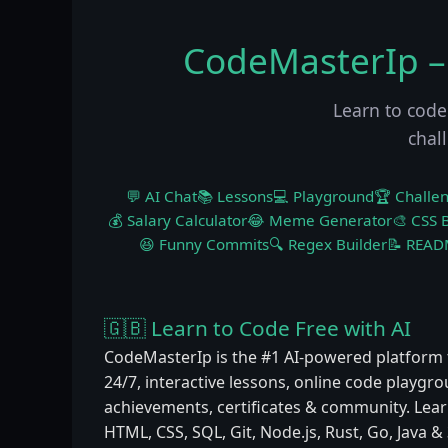
CodeMasterIp –
Learn to code
chal
💬 AI Chat
📚 Lessons
💻 Playground
🏆 Challe
💰 Salary Calculator
😂 Meme Generator
🎨 CSS B
😆 Funny Commits
🔍 Regex Builder
📝 READ
🇬🇧 Learn to Code Free with AI
CodeMasterIp is the #1 AI-powered platform 
24/7, interactive lessons, online code playgr
achievements, certificates & community. Learn
HTML, CSS, SQL, Git, Node.js, Rust, Go, Java