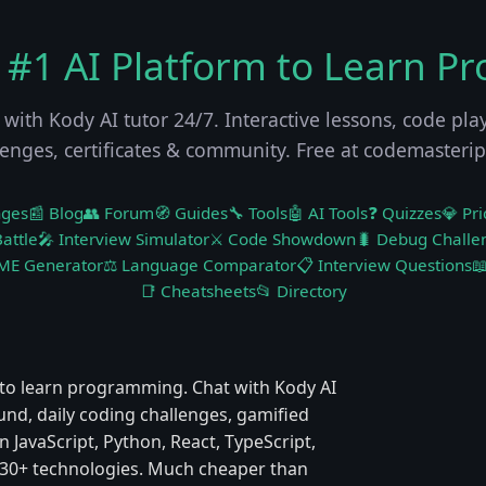
 #1 AI Platform to Learn P
 with Kody AI tutor 24/7. Interactive lessons, code pla
lenges, certificates & community. Free at codemasteri
nges
📰 Blog
👥 Forum
🧭 Guides
🔧 Tools
🤖 AI Tools
❓ Quizzes
💎 Pri
attle
🎤 Interview Simulator
⚔️ Code Showdown
🐛 Debug Challe
ME Generator
⚖️ Language Comparator
📋 Interview Questions

📑 Cheatsheets
📂 Directory
to learn programming. Chat with Kody AI
ound, daily coding challenges, gamified
 JavaScript, Python, React, TypeScript,
 & 30+ technologies. Much cheaper than