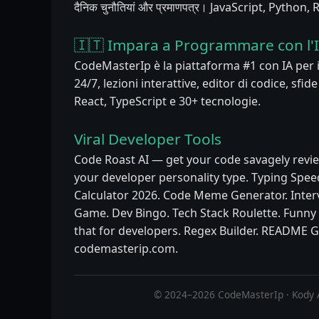
दैनिक चुनौतियां और प्रमाणपत्र। JavaScript, Python
🇮🇹 Impara a Programmare con l'
CodeMasterIp è la piattaforma #1 con IA per
24/7, lezioni interattive, editor di codice, sfid
React, TypeScript e 30+ tecnologie.
Viral Developer Tools
Code Roast AI — get your code savagely revie
your developer personality type. Typing Speed
Calculator 2026. Code Meme Generator. Inter
Game. Dev Bingo. Tech Stack Roulette. Funn
that for developers. Regex Builder. README G
codemasterip.com.
© 2024–2026 CodeMasterIp · Kody 