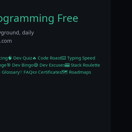
rogramming Free
yground, daily
p.com
cing
🧠 Dev Quiz
🔥 Code Roast
⌨️ Typing Speed
nge
🎯 Dev Bingo
😅 Dev Excuses
🎰 Stack Roulette
 Glossary
❔ FAQ
📜 Certificates
🗺️ Roadmaps