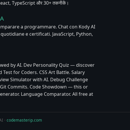
, React, TypeScript और 30+ तकनीकें।
IA
 imparare a programmare. Chat con Kody AI
e quotidiane e certificati. JavaScript, Python,
wed by AI. Dev Personality Quiz — discover
 Test for Coders. CSS Art Battle. Salary
view Simulator with AI. Debug Challenge
y Git Commits. Code Showdown — this or
enerator. Language Comparator. All free at
AI ·
codemasterip.com