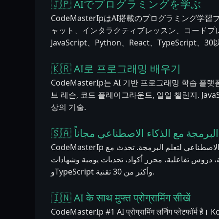
🇯🇵 AIでプログラミングを学ぶ
CodeMasterIpはAI搭載のプログラミング学習
ャット、インタラクティブレッスン、コードプ
JavaScript、Python、React、TypeScript
🇰🇷 AI로 프로그래밍 배우기
CodeMasterIp는 AI 기반 프로그래밍 학습 플랫폼
브 레슨, 코드 플레이그라운드, 일일 챌린지. JavaScript,
상의 기술.
🇸🇦 لبرمجة مع الذكاء الاصطناعي مجاناً
CodeMasterIp هي المنصة رقم 1 بالذكاء الاصطناعي لتعلم البرمجة. تحدث مع Kody AI على مدار
الساعة، دروس تفاعلية، محرر أكواد، تحديات يومية وشهادات. JavaScript وPyth
وTypeScript وأكثر من 30 تقنية.
🇮🇳 AI के साथ मुफ्त प्रोग्रामिंग सीखें
CodeMasterIp #1 AI प्रोग्रामिंग लर्निंग प्लेटफॉर्म है। Ko