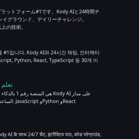
プラットフォーム#1です。Kody AIと24時間チ
レイグラウンド、デイリーチャレンジ。
、30以上の技術。
 #1입니다. Kody AI와 24시간 채팅, 인터랙티
 Python, React, TypeScript 등 30개 이
تعلم ا
on وReact
dy AI के साथ 24/7 चैट, इंटरैक्टिव पाठ, कोड प्लेग्राउंड,