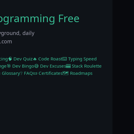
rogramming Free
yground, daily
p.com
cing
🧠 Dev Quiz
🔥 Code Roast
⌨️ Typing Speed
nge
🎯 Dev Bingo
😅 Dev Excuses
🎰 Stack Roulette
 Glossary
❔ FAQ
📜 Certificates
🗺️ Roadmaps