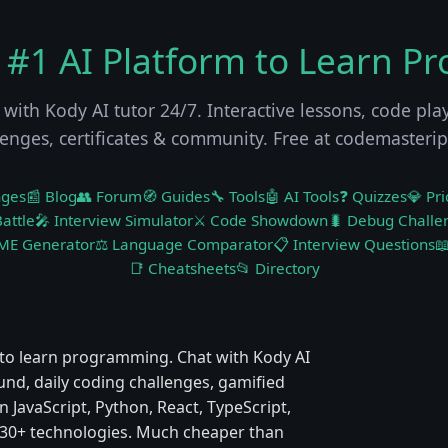
 #1 AI Platform to Learn P
 with Kody AI tutor 24/7. Interactive lessons, code pla
lenges, certificates & community. Free at codemasteri
nges
📰 Blog
👥 Forum
🧭 Guides
🔧 Tools
🤖 AI Tools
❓ Quizzes
💎 Pri
attle
🎤 Interview Simulator
⚔️ Code Showdown
🐛 Debug Challe
ME Generator
⚖️ Language Comparator
📋 Interview Questions

📑 Cheatsheets
📂 Directory
to learn programming. Chat with Kody AI
ound, daily coding challenges, gamified
 JavaScript, Python, React, TypeScript,
 & 30+ technologies. Much cheaper than