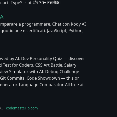
, React, TypeScript और 30+ तकनीकें।
IA
 imparare a programmare. Chat con Kody AI
e quotidiane e certificati. JavaScript, Python,
wed by AI. Dev Personality Quiz — discover
 Test for Coders. CSS Art Battle. Salary
view Simulator with AI. Debug Challenge
y Git Commits. Code Showdown — this or
enerator. Language Comparator. All free at
AI ·
codemasterip.com