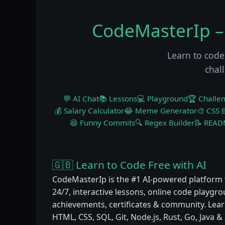
CodeMasterIp –
Learn to code
chal
💬 AI Chat
📚 Lessons
💻 Playground
🏆 Challe
💰 Salary Calculator
😂 Meme Generator
🎨 CSS B
😆 Funny Commits
🔍 Regex Builder
📝 READ
🇬🇧 Learn to Code Free with AI
CodeMasterIp is the #1 AI-powered platform 
24/7, interactive lessons, online code playgr
achievements, certificates & community. Learn
HTML, CSS, SQL, Git, Node.js, Rust, Go, Java