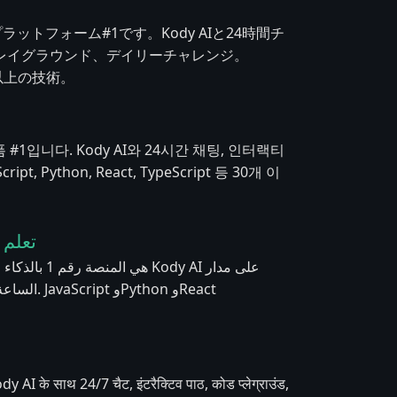
プラットフォーム#1です。Kody AIと24時間チ
レイグラウンド、デイリーチャレンジ。
、30以上の技術。
 #1입니다. Kody AI와 24시간 채팅, 인터랙티
 Python, React, TypeScript 등 30개 이
تعلم ا
on وReact
dy AI के साथ 24/7 चैट, इंटरैक्टिव पाठ, कोड प्लेग्राउंड,