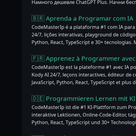
Намного дешевле ChatGPT Plus. Начни бес
🇧🇷 Aprenda a Programar com IA
CodeMasterIp é a plataforma #1 com IA par
24/7, lições interativas, playground de código,
Python, React, TypeScript e 30+ tecnologias.
🇫🇷 Apprenez à Programmer avec 
CodeMasterIp est la plateforme #1 avec IA p
Kody AI 24/7, leçons interactives, éditeur de co
JavaScript, Python, React, TypeScript et plus 
🇩🇪 Programmieren Lernen mit KI
CodeMasterIp ist die #1 KI-Plattform zum Pr
interaktive Lektionen, Online-Code-Editor, täg
Python, React, TypeScript und 30+ Technologi