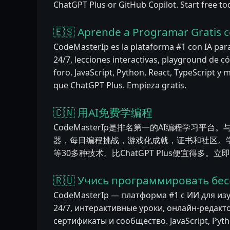
ChatGPT Plus or GitHub Copilot. Start free to
🇪🇸 Aprende a Programar Gratis c
CodeMasterIp es la plataforma #1 con IA par
24/7, lecciones interactivas, playground de cód
foro. JavaScript, Python, React, TypeScript 
que ChatGPT Plus. Empieza gratis.
🇨🇳 用AI免费学编程
CodeMasterIp是排名第一的AI编程学习平台。
器，每日编程挑战，游戏化成就，证书和社区。学习JavaSc
等30多种技术。比ChatGPT Plus便宜得多。
🇷🇺 Учись программировать бес
CodeMasterIp — платформа #1 с ИИ для из
24/7, интерактивные уроки, онлайн-редакт
сертификаты и сообщество. JavaScript, Pytho