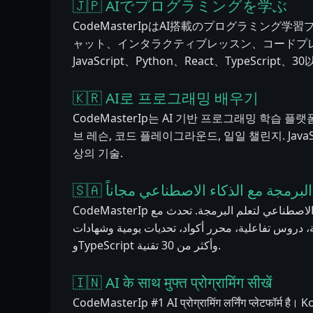
🇯🇵 AIでプログラミングを学ぶ
CodeMasterIpはAI搭載のプログラミング学習
ャット、インタラクティブレッスン、コードプ
JavaScript、Python、React、TypeScript
🇰🇷 AI로 프로그래밍 배우기
CodeMasterIp는 AI 기반 프로그래밍 학습 플랫폼
브 레슨, 코드 플레이그라운드, 일일 챌린지. JavaScript,
상의 기술.
🇸🇦 لبرمجة مع الذكاء الاصطناعي مجاناً
CodeMasterIp هي المنصة رقم 1 بالذكاء الاصطناعي لتعلم البرمجة. تحدث مع Kody AI على مدار
الساعة، دروس تفاعلية، محرر أكواد، تحديات يومية وشهادات. JavaScript وPyth
وTypeScript وأكثر من 30 تقنية.
🇮🇳 AI के साथ मुफ्त प्रोग्रामिंग सीखें
CodeMasterIp #1 AI प्रोग्रामिंग लर्निंग प्लेटफॉर्म है। Ko