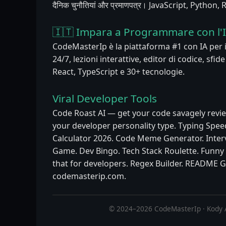
दैनिक चुनौतियां और प्रमाणपत्र। JavaScript, Python
🇮🇹 Impara a Programmare con l'
CodeMasterIp è la piattaforma #1 con IA per
24/7, lezioni interattive, editor di codice, sfid
React, TypeScript e 30+ tecnologie.
Viral Developer Tools
Code Roast AI — get your code savagely revie
your developer personality type. Typing Speed
Calculator 2026. Code Meme Generator. Inter
Game. Dev Bingo. Tech Stack Roulette. Funn
that for developers. Regex Builder. README G
codemasterip.com.
© 2024–2026 CodeMasterIp · Kody 