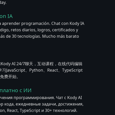
day.
on IA
a aprender programación. Chat con Kody IA
igo, retos diarios, logros, certificados y
y más de 30 tecnologías. Mucho más barato
与Kody AI 24/7聊天，互动课程，在线代码编辑
ript、Python、React、TypeScript
立即免费开始。
платно с ИИ
учения программирования. Чат с Kody AI
ор кода, ежедневные задачи, достижения,
n, React, TypeScript и 30+ технологий.