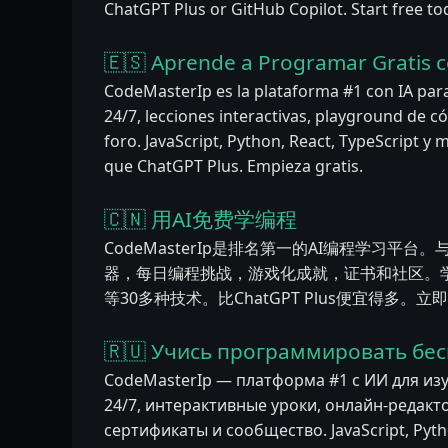
ChatGPT Plus or GitHub Copilot. Start free to
🇪🇸 Aprende a Programar Gratis c
CodeMasterIp es la plataforma #1 con IA par
24/7, lecciones interactivas, playground de cód
foro. JavaScript, Python, React, TypeScript 
que ChatGPT Plus. Empieza gratis.
🇨🇳 用AI免费学编程
CodeMasterIp是排名第一的AI编程学习平台。
器，每日编程挑战，游戏化成就，证书和社区。学习JavaSc
等30多种技术。比ChatGPT Plus便宜得多。
🇷🇺 Учись программировать бес
CodeMasterIp — платформа #1 с ИИ для из
24/7, интерактивные уроки, онлайн-редакт
сертификаты и сообщество. JavaScript, Pytho