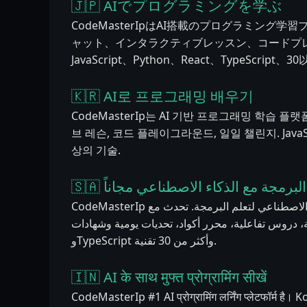
🇯🇵 AIでプログラミングを学ぶ
CodeMasterIpはAI搭載のプログラミング学習
ャット、インタラクティブレッスン、コードプ
JavaScript、Python、React、TypeScript
🇰🇷 AI로 프로그래밍 배우기
CodeMasterIp는 AI 기반 프로그래밍 학습 플랫폼
브 레슨, 코드 플레이그라운드, 일일 챌린지. JavaScript,
상의 기술.
🇸🇦 لبرمجة مع الذكاء الاصطناعي مجاناً
CodeMasterIp هي المنصة رقم 1 بالذكاء الاصطناعي لتعلم البرمجة. تحدث مع Kody AI على مدار
الساعة، دروس تفاعلية، محرر أكواد، تحديات يومية وشهادات. JavaScript وPyth
وTypeScript وأكثر من 30 تقنية.
🇮🇳 AI के साथ मुफ्त प्रोग्रामिंग सीखें
CodeMasterIp #1 AI प्रोग्रामिंग लर्निंग प्लेटफॉर्म है। Ko