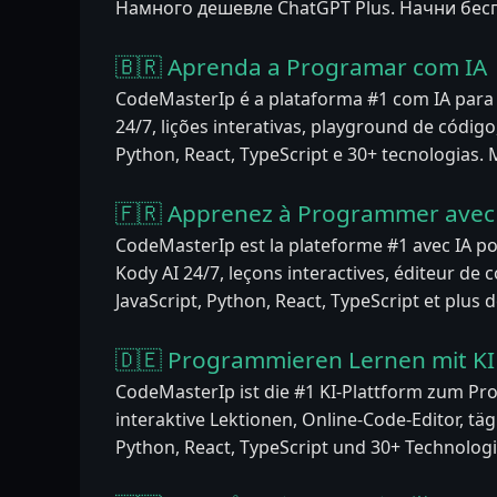
Намного дешевле ChatGPT Plus. Начни бес
🇧🇷 Aprenda a Programar com IA
CodeMasterIp é a plataforma #1 com IA par
24/7, lições interativas, playground de código,
Python, React, TypeScript e 30+ tecnologias.
🇫🇷 Apprenez à Programmer avec 
CodeMasterIp est la plateforme #1 avec IA p
Kody AI 24/7, leçons interactives, éditeur de co
JavaScript, Python, React, TypeScript et plus 
🇩🇪 Programmieren Lernen mit KI
CodeMasterIp ist die #1 KI-Plattform zum Pr
interaktive Lektionen, Online-Code-Editor, täg
Python, React, TypeScript und 30+ Technologi