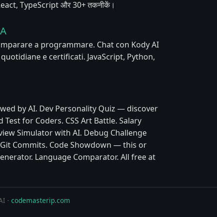
, React, TypeScript और 30+ तकनीकें।
IA
 imparare a programmare. Chat con Kody AI
e quotidiane e certificati. JavaScript, Python,
wed by AI. Dev Personality Quiz — discover
 Test for Coders. CSS Art Battle. Salary
view Simulator with AI. Debug Challenge
y Git Commits. Code Showdown — this or
enerator. Language Comparator. All free at
AI ·
codemasterip.com