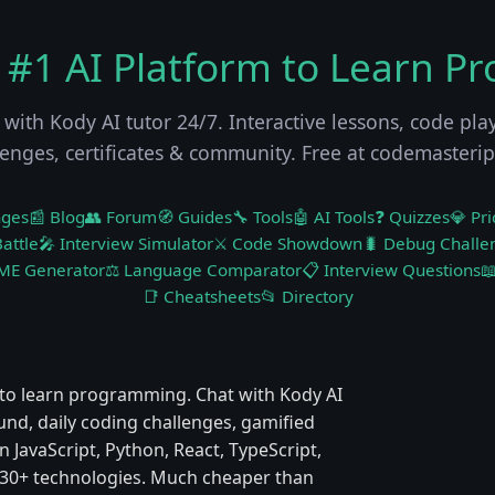
 #1 AI Platform to Learn P
 with Kody AI tutor 24/7. Interactive lessons, code pla
lenges, certificates & community. Free at codemasteri
nges
📰 Blog
👥 Forum
🧭 Guides
🔧 Tools
🤖 AI Tools
❓ Quizzes
💎 Pri
attle
🎤 Interview Simulator
⚔️ Code Showdown
🐛 Debug Challe
ME Generator
⚖️ Language Comparator
📋 Interview Questions

📑 Cheatsheets
📂 Directory
to learn programming. Chat with Kody AI
ound, daily coding challenges, gamified
 JavaScript, Python, React, TypeScript,
 & 30+ technologies. Much cheaper than