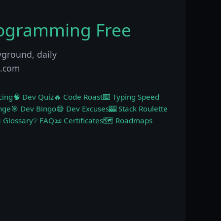
rogramming Free
yground, daily
p.com
cing
🧠 Dev Quiz
🔥 Code Roast
⌨️ Typing Speed
nge
🎯 Dev Bingo
😅 Dev Excuses
🎰 Stack Roulette
 Glossary
❔ FAQ
📜 Certificates
🗺️ Roadmaps