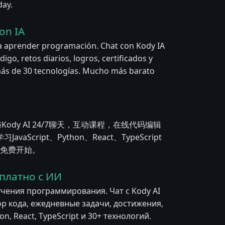
day.
on IA
a aprender programación. Chat con Kody IA
igo, retos diarios, logros, certificados y
y más de 30 tecnologías. Mucho más barato
与Kody AI 24/7聊天，互动课程，在线代码编辑
ript、Python、React、TypeScript
立即免费开始。
платно с ИИ
учения программирования. Чат с Kody AI
ор кода, ежедневные задачи, достижения,
n, React, TypeScript и 30+ технологий.