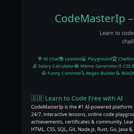
CodeMasterIp –
Learn to code
chal
💬 AI Chat
📚 Lessons
💻 Playground
🏆 Challe
💰 Salary Calculator
😂 Meme Generator
🎨 CSS B
😆 Funny Commits
🔍 Regex Builder
📝 READ
🇬🇧 Learn to Code Free with AI
CodeMasterIp is the #1 AI-powered platform 
24/7, interactive lessons, online code playgr
achievements, certificates & community. Learn
HTML, CSS, SQL, Git, Node.js, Rust, Go, Java