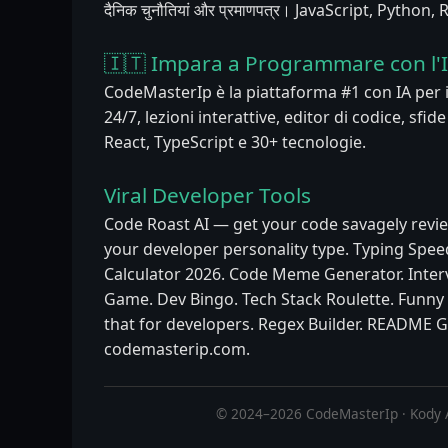
दैनिक चुनौतियां और प्रमाणपत्र। JavaScript, Python
🇮🇹 Impara a Programmare con l'
CodeMasterIp è la piattaforma #1 con IA per
24/7, lezioni interattive, editor di codice, sfid
React, TypeScript e 30+ tecnologie.
Viral Developer Tools
Code Roast AI — get your code savagely revie
your developer personality type. Typing Speed
Calculator 2026. Code Meme Generator. Inter
Game. Dev Bingo. Tech Stack Roulette. Funn
that for developers. Regex Builder. README G
codemasterip.com.
© 2024–2026 CodeMasterIp · Kody 