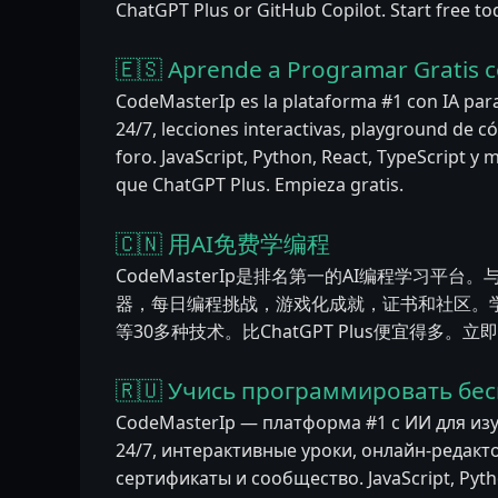
ChatGPT Plus or GitHub Copilot. Start free to
🇪🇸 Aprende a Programar Gratis c
CodeMasterIp es la plataforma #1 con IA par
24/7, lecciones interactivas, playground de cód
foro. JavaScript, Python, React, TypeScript 
que ChatGPT Plus. Empieza gratis.
🇨🇳 用AI免费学编程
CodeMasterIp是排名第一的AI编程学习平台。
器，每日编程挑战，游戏化成就，证书和社区。学习JavaSc
等30多种技术。比ChatGPT Plus便宜得多。
🇷🇺 Учись программировать бес
CodeMasterIp — платформа #1 с ИИ для из
24/7, интерактивные уроки, онлайн-редакт
сертификаты и сообщество. JavaScript, Pytho