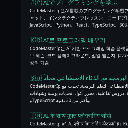
🇯🇵 AIでプログラミングを学ぶ
CodeMasterIpはAI搭載のプログラミング学習
ャット、インタラクティブレッスン、コードプ
JavaScript、Python、React、TypeScript
🇰🇷 AI로 프로그래밍 배우기
CodeMasterIp는 AI 기반 프로그래밍 학습 플랫폼
브 레슨, 코드 플레이그라운드, 일일 챌린지. JavaScript,
상의 기술.
🇸🇦 لبرمجة مع الذكاء الاصطناعي مجاناً
CodeMasterIp هي المنصة رقم 1 بالذكاء الاصطناعي لتعلم البرمجة. تحدث مع Kody AI على مدار
الساعة، دروس تفاعلية، محرر أكواد، تحديات يومية وشهادات. JavaScript وPyth
وTypeScript وأكثر من 30 تقنية.
🇮🇳 AI के साथ मुफ्त प्रोग्रामिंग सीखें
CodeMasterIp #1 AI प्रोग्रामिंग लर्निंग प्लेटफॉर्म है। Ko