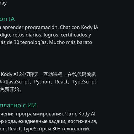
day.
on IA
a aprender programación. Chat con Kody IA
igo, retos diarios, logros, certificados y
y más de 30 tecnologías. Mucho más barato
与Kody AI 24/7聊天，互动课程，在线代码编辑
ript、Python、React、TypeScript
立即免费开始。
платно с ИИ
учения программирования. Чат с Kody AI
ор кода, ежедневные задачи, достижения,
n, React, TypeScript и 30+ технологий.