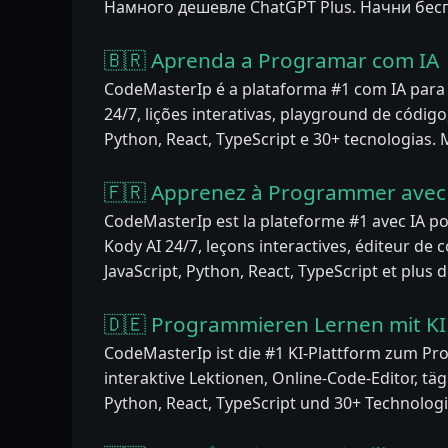
Намного дешевле ChatGPT Plus. Начни бес
🇧🇷 Aprenda a Programar com IA
CodeMasterIp é a plataforma #1 com IA par
24/7, lições interativas, playground de código,
Python, React, TypeScript e 30+ tecnologias.
🇫🇷 Apprenez à Programmer avec 
CodeMasterIp est la plateforme #1 avec IA p
Kody AI 24/7, leçons interactives, éditeur de co
JavaScript, Python, React, TypeScript et plus 
🇩🇪 Programmieren Lernen mit KI
CodeMasterIp ist die #1 KI-Plattform zum Pr
interaktive Lektionen, Online-Code-Editor, täg
Python, React, TypeScript und 30+ Technologi