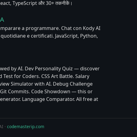
, React, TypeScript और 30+ तकनीकें।
IA
 imparare a programmare. Chat con Kody AI
e quotidiane e certificati. JavaScript, Python,
wed by AI. Dev Personality Quiz — discover
 Test for Coders. CSS Art Battle. Salary
view Simulator with AI. Debug Challenge
y Git Commits. Code Showdown — this or
enerator. Language Comparator. All free at
AI ·
codemasterip.com