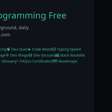
rogramming Free
yground, daily
p.com
cing
🧠 Dev Quiz
🔥 Code Roast
⌨️ Typing Speed
nge
🎯 Dev Bingo
😅 Dev Excuses
🎰 Stack Roulette
 Glossary
❔ FAQ
📜 Certificates
🗺️ Roadmaps