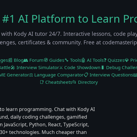
 #1 AI Platform to Learn P
 with Kody AI tutor 24/7. Interactive lessons, code pla
lenges, certificates & community. Free at codemasteri
nges
📰 Blog
👥 Forum
🧭 Guides
🔧 Tools
🤖 AI Tools
❓ Quizzes
💎 Pri
attle
🎤 Interview Simulator
⚔️ Code Showdown
🐛 Debug Challe
ME Generator
⚖️ Language Comparator
📋 Interview Questions

📑 Cheatsheets
📂 Directory
to learn programming. Chat with Kody AI
ound, daily coding challenges, gamified
 JavaScript, Python, React, TypeScript,
 & 30+ technologies. Much cheaper than