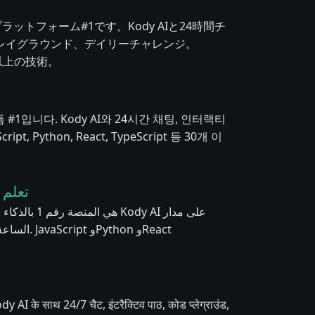
プラットフォーム#1です。Kody AIと24時間チ
レイグラウンド、デイリーチャレンジ。
、30以上の技術。
 #1입니다. Kody AI와 24시간 채팅, 인터랙티
 Python, React, TypeScript 등 30개 이
تعلم ا
on وReact
dy AI के साथ 24/7 चैट, इंटरैक्टिव पाठ, कोड प्लेग्राउंड,