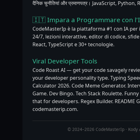
दैनिक चुनौतियां और प्रमाणपत्र। JavaScript, Python
🇮🇹 Impara a Programmare con l'
CodeMasterIp è la piattaforma #1 con IA per
24/7, lezioni interattive, editor di codice, sfid
React, TypeScript e 30+ tecnologie.
Viral Developer Tools
Code Roast AI — get your code savagely revie
your developer personality type. Typing Speed
Calculator 2026. Code Meme Generator. Inter
Game. Dev Bingo. Tech Stack Roulette. Funn
that for developers. Regex Builder. README G
codemasterip.com.
© 2024–2026 CodeMasterIp · Kody 