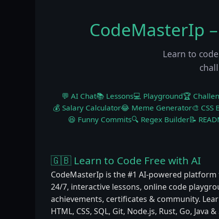
CodeMasterIp –
Learn to code
chal
💬 AI Chat
📚 Lessons
💻 Playground
🏆 Challe
💰 Salary Calculator
😂 Meme Generator
🎨 CSS B
😆 Funny Commits
🔍 Regex Builder
📝 READ
🇬🇧 Learn to Code Free with AI
CodeMasterIp is the #1 AI-powered platform 
24/7, interactive lessons, online code playgr
achievements, certificates & community. Learn
HTML, CSS, SQL, Git, Node.js, Rust, Go, Java