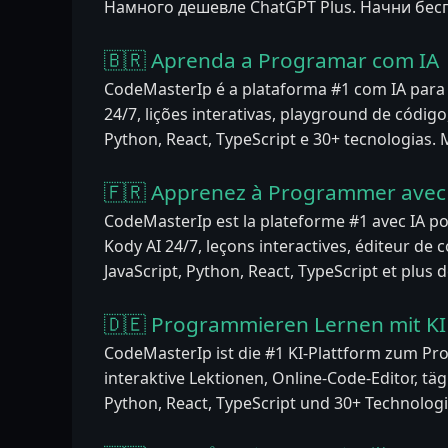
Намного дешевле ChatGPT Plus. Начни бес
🇧🇷 Aprenda a Programar com IA
CodeMasterIp é a plataforma #1 com IA par
24/7, lições interativas, playground de código,
Python, React, TypeScript e 30+ tecnologias.
🇫🇷 Apprenez à Programmer avec 
CodeMasterIp est la plateforme #1 avec IA p
Kody AI 24/7, leçons interactives, éditeur de co
JavaScript, Python, React, TypeScript et plus 
🇩🇪 Programmieren Lernen mit KI
CodeMasterIp ist die #1 KI-Plattform zum Pr
interaktive Lektionen, Online-Code-Editor, täg
Python, React, TypeScript und 30+ Technologi