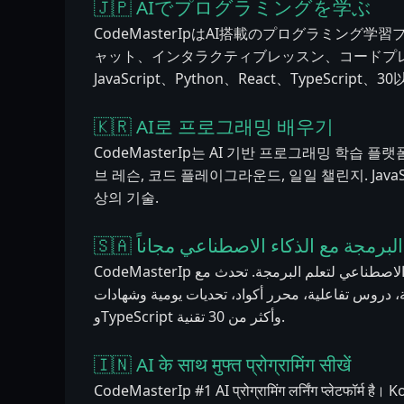
🇯🇵 AIでプログラミングを学ぶ
CodeMasterIpはAI搭載のプログラミング学習
ャット、インタラクティブレッスン、コードプ
JavaScript、Python、React、TypeScript
🇰🇷 AI로 프로그래밍 배우기
CodeMasterIp는 AI 기반 프로그래밍 학습 플랫폼
브 레슨, 코드 플레이그라운드, 일일 챌린지. JavaScript,
상의 기술.
🇸🇦 لبرمجة مع الذكاء الاصطناعي مجاناً
CodeMasterIp هي المنصة رقم 1 بالذكاء الاصطناعي لتعلم البرمجة. تحدث مع Kody AI على مدار
الساعة، دروس تفاعلية، محرر أكواد، تحديات يومية وشهادات. JavaScript وPyth
وTypeScript وأكثر من 30 تقنية.
🇮🇳 AI के साथ मुफ्त प्रोग्रामिंग सीखें
CodeMasterIp #1 AI प्रोग्रामिंग लर्निंग प्लेटफॉर्म है। Ko