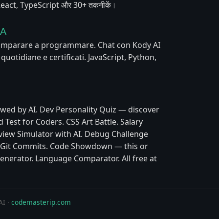
, React, TypeScript और 30+ तकनीकें।
IA
 imparare a programmare. Chat con Kody AI
e quotidiane e certificati. JavaScript, Python,
wed by AI. Dev Personality Quiz — discover
 Test for Coders. CSS Art Battle. Salary
view Simulator with AI. Debug Challenge
y Git Commits. Code Showdown — this or
enerator. Language Comparator. All free at
AI ·
codemasterip.com