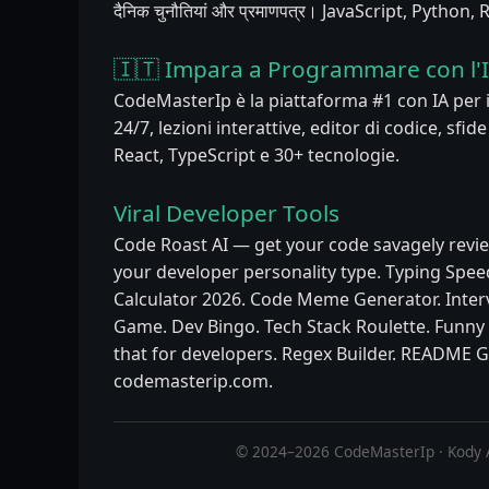
दैनिक चुनौतियां और प्रमाणपत्र। JavaScript, Python
🇮🇹 Impara a Programmare con l'
CodeMasterIp è la piattaforma #1 con IA per
24/7, lezioni interattive, editor di codice, sfid
React, TypeScript e 30+ tecnologie.
Viral Developer Tools
Code Roast AI — get your code savagely revie
your developer personality type. Typing Speed
Calculator 2026. Code Meme Generator. Inter
Game. Dev Bingo. Tech Stack Roulette. Funn
that for developers. Regex Builder. README G
codemasterip.com.
© 2024–2026 CodeMasterIp · Kody 