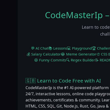
CodeMasterIp –
Learn to code
chal
💬 AI Chat
📚 Lessons
💻 Playground
🏆 Challe
💰 Salary Calculator
😂 Meme Generator
🎨 CSS B
😆 Funny Commits
🔍 Regex Builder
📝 READ
🇬🇧 Learn to Code Free with AI
CodeMasterIp is the #1 AI-powered platform 
24/7, interactive lessons, online code playgr
achievements, certificates & community. Learn
HTML, CSS, SQL, Git, Node.js, Rust, Go, Java