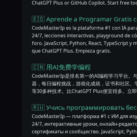
ChatGPT Plus or GitHub Copilot. Start free to
🇪🇸 Aprende a Programar Gratis c
CodeMasterIp es la plataforma #1 con IA par
24/7, lecciones interactivas, playground de cód
foro. JavaScript, Python, React, TypeScript 
que ChatGPT Plus. Empieza gratis.
🇨🇳 用AI免费学编程
CodeMasterIp是排名第一的AI编程学习平台。
器，每日编程挑战，游戏化成就，证书和社区。学习JavaSc
等30多种技术。比ChatGPT Plus便宜得多。
🇷🇺 Учись программировать бес
CodeMasterIp — платформа #1 с ИИ для из
24/7, интерактивные уроки, онлайн-редакт
сертификаты и сообщество. JavaScript, Pytho