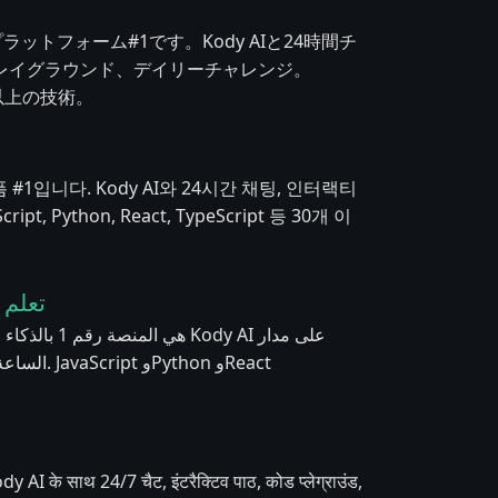
プラットフォーム#1です。Kody AIと24時間チ
レイグラウンド、デイリーチャレンジ。
、30以上の技術。
 #1입니다. Kody AI와 24시간 채팅, 인터랙티
 Python, React, TypeScript 등 30개 이
تعلم ا
on وReact
dy AI के साथ 24/7 चैट, इंटरैक्टिव पाठ, कोड प्लेग्राउंड,