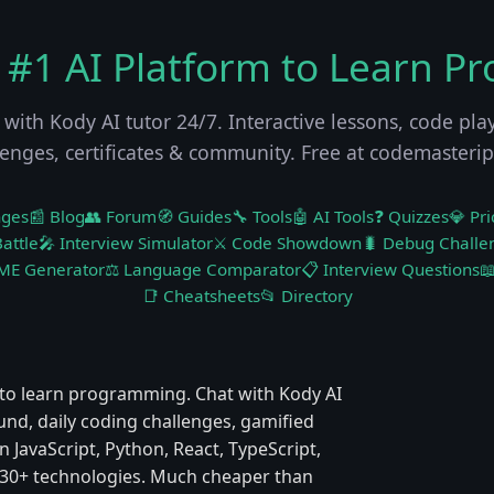
 #1 AI Platform to Learn P
 with Kody AI tutor 24/7. Interactive lessons, code pla
lenges, certificates & community. Free at codemasteri
nges
📰 Blog
👥 Forum
🧭 Guides
🔧 Tools
🤖 AI Tools
❓ Quizzes
💎 Pri
attle
🎤 Interview Simulator
⚔️ Code Showdown
🐛 Debug Challe
ME Generator
⚖️ Language Comparator
📋 Interview Questions

📑 Cheatsheets
📂 Directory
to learn programming. Chat with Kody AI
ound, daily coding challenges, gamified
 JavaScript, Python, React, TypeScript,
 & 30+ technologies. Much cheaper than