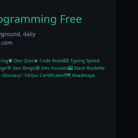
rogramming Free
yground, daily
p.com
cing
🧠 Dev Quiz
🔥 Code Roast
⌨️ Typing Speed
nge
🎯 Dev Bingo
😅 Dev Excuses
🎰 Stack Roulette
 Glossary
❔ FAQ
📜 Certificates
🗺️ Roadmaps