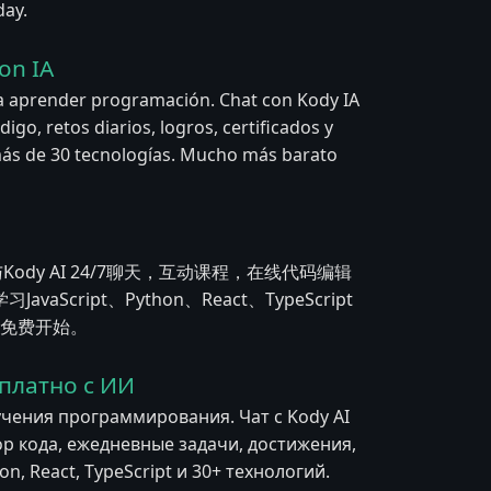
day.
on IA
a aprender programación. Chat con Kody IA
igo, retos diarios, logros, certificados y
y más de 30 tecnologías. Mucho más barato
与Kody AI 24/7聊天，互动课程，在线代码编辑
ript、Python、React、TypeScript
立即免费开始。
платно с ИИ
учения программирования. Чат с Kody AI
ор кода, ежедневные задачи, достижения,
n, React, TypeScript и 30+ технологий.